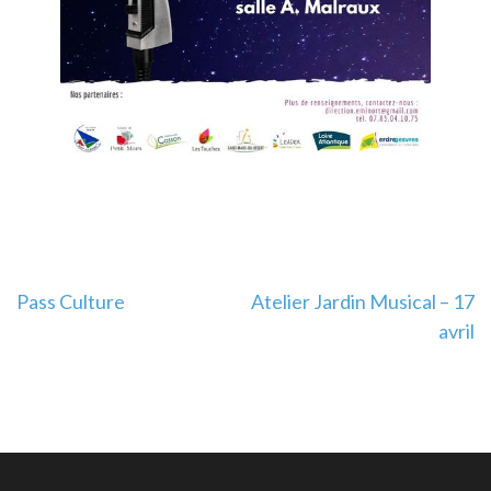
Navigation
Pass Culture
Atelier Jardin Musical – 17
avril
de
l’article