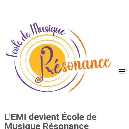
Aller
au
contenu
(Pressez
Entrée)
L'EMI devient École de
Musique Résonance