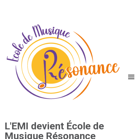
Aller
au
contenu
(Pressez
Entrée)
L'EMI devient École de
Musique Résonance