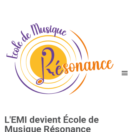
Aller
au
contenu
(Pressez
Entrée)
L'EMI devient École de
Musique Résonance