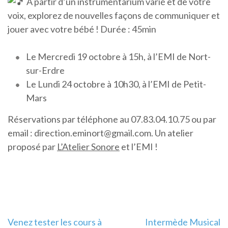
A partir d’un instrumentarium varié et de votre
voix, explorez de nouvelles façons de communiquer et
jouer avec votre bébé ! Durée : 45min
Le Mercredi 19 octobre à 15h, à l’EMI de Nort-
sur-Erdre
Le Lundi 24 octobre à 10h30, à l’EMI de Petit-
Mars
Réservations par téléphone au 07.83.04.10.75 ou par
email : direction.eminort@gmail.com. Un atelier
proposé par
L’Atelier Sonore
et l’EMI !
Navigation
Venez tester les cours à
Intermède Musical