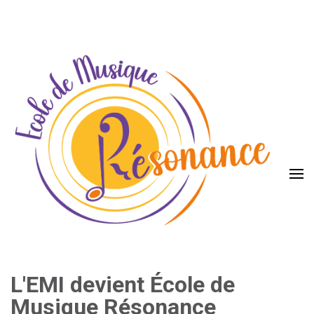
Aller
au
contenu
(Pressez
Entrée)
L'EMI devient École de
Musique Résonance