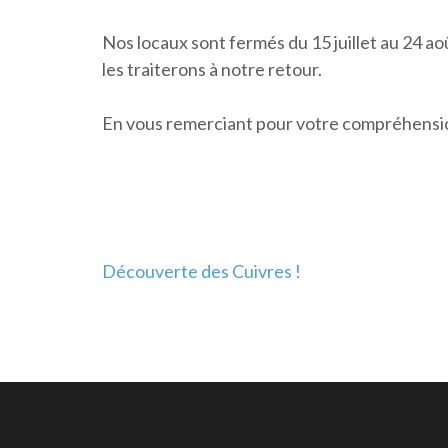
Nos locaux sont fermés du 15 juillet au 24 ao
les traiterons à notre retour.
En vous remerciant pour votre compréhension
Navigation
Découverte des Cuivres !
de
l’article