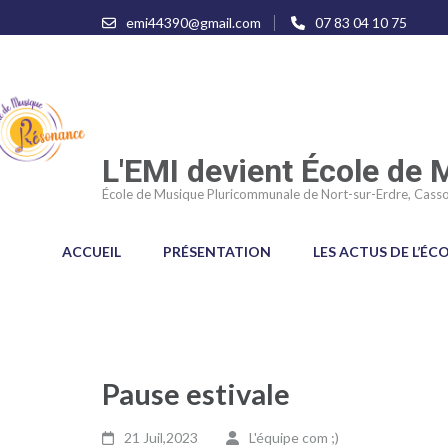
Aller
emi44390@gmail.com
07 83 04 10 75
au
contenu
(Pressez
Entrée)
L'EMI devient École de
École de Musique Pluricommunale de Nort-sur-Erdre, Casso
ACCUEIL
PRÉSENTATION
LES ACTUS DE L’ÉC
Pause estivale
21 Juil,2023
L'équipe com ;)