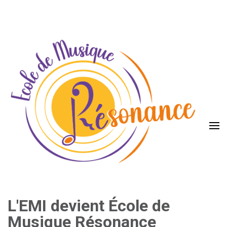
Aller
au
contenu
(Pressez
Entrée)
L'EMI devient École de
Musique Résonance